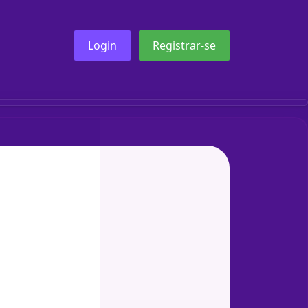
Login
Registrar-se