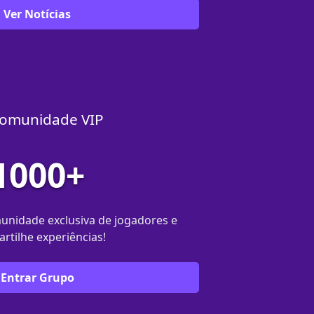
Ver Notícias
Comunidade VIP
1000+
unidade exclusiva de jogadores e
rtilhe experiências!
Entrar Grupo