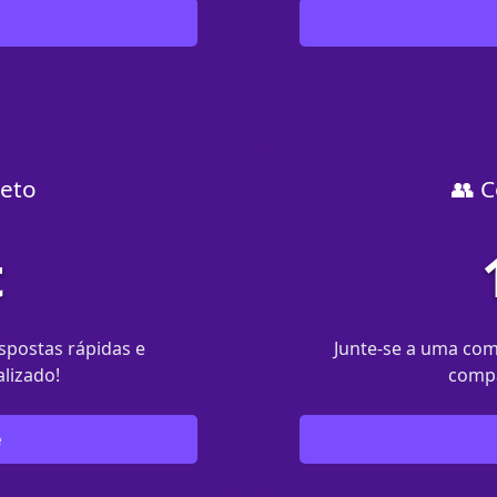
reto
👥 
t
espostas rápidas e
Junte-se a uma com
lizado!
compa
e