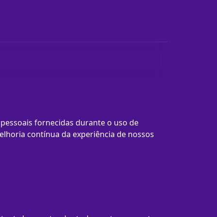
 pessoais fornecidas durante o uso de
elhoria contínua da experiência de nossos