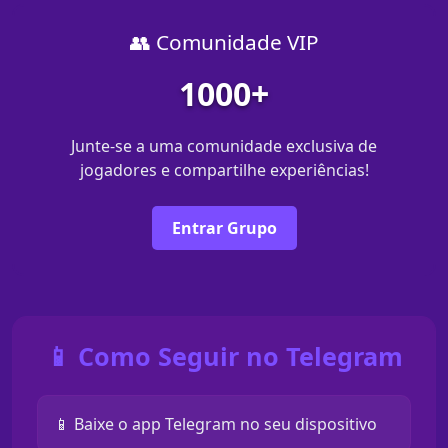
👥 Comunidade VIP
1000+
Junte-se a uma comunidade exclusiva de
jogadores e compartilhe experiências!
Entrar Grupo
📱 Como Seguir no Telegram
📱 Baixe o app Telegram no seu dispositivo