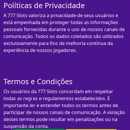
Políticas de Privacidade
A 777 Slots valoriza a privacidade de seus usuários e
está empenhada em proteger todas as informações
pessoais fornecidas durante o uso de nossos canais de
comunicação. Todos os dados coletados são utilizados
exclusivamente para fins de melhoria contínua da
experiência de nossos jogadores.
Termos e Condições
Os usuários da 777 Slots concordam em respeitar
todas as regras e regulamentos estabelecidos. É
importante ler e entender todos os termos antes de
participar de nossos canais de comunicação. A violação
destes termos pode resultar em penalizações ou na
suspensão da conta.