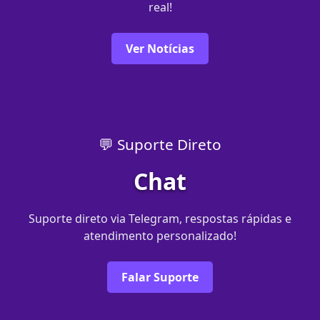
real!
Ver Notícias
💬 Suporte Direto
Chat
Suporte direto via Telegram, respostas rápidas e
atendimento personalizado!
Falar Suporte