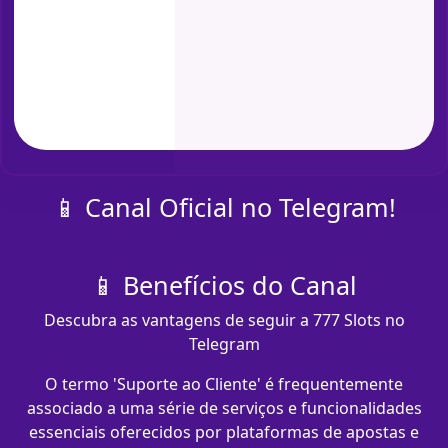
📱 Canal Oficial no Telegram!
📱 Benefícios do Canal
Descubra as vantagens de seguir a 777 Slots no
Telegram
O termo 'Suporte ao Cliente' é frequentemente
associado a uma série de serviços e funcionalidades
essenciais oferecidos por plataformas de apostas e