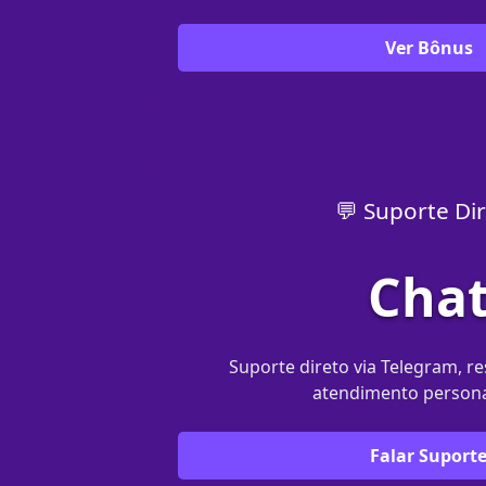
Ver Bônus
💬 Suporte Di
Cha
Suporte direto via Telegram, r
atendimento persona
Falar Suport