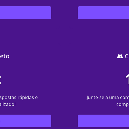
reto
👥 
t
espostas rápidas e
Junte-se a uma com
lizado!
compa
e