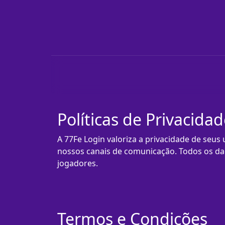
Políticas de Privacida
A 77Fe Login valoriza a privacidade de seu
nossos canais de comunicação. Todos os dad
jogadores.
Termos e Condições