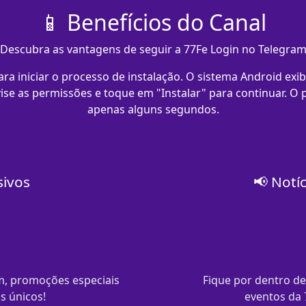
📱 Benefícios do Canal
Descubra as vantagens de seguir a 77Fe Login no Telegra
a iniciar o processo de instalação. O sistema Android ex
evise as permissões e toque em "Instalar" para continuar. O 
apenas alguns segundos.
sivos
📢 Notí
m, promoções especiais
Fique por dentro d
s únicos!
eventos da 