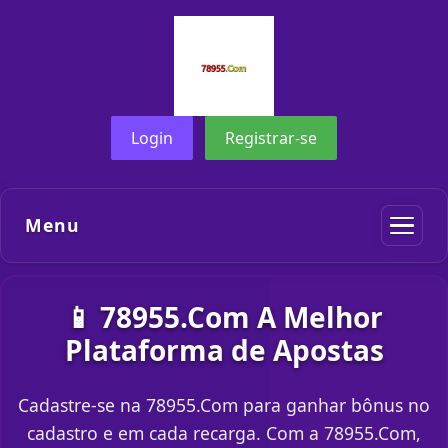
Login
Registrar-se
Menu
📱 78955.Com A Melhor
Plataforma de Apostas
Cadastre-se na 78955.Com para ganhar bônus no
cadastro e em cada recarga. Com a 78955.Com,