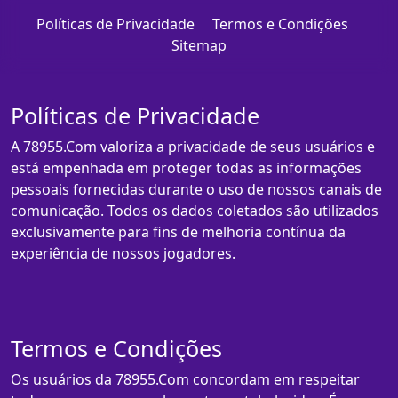
Políticas de Privacidade
Termos e Condições
Sitemap
Políticas de Privacidade
A 78955.Com valoriza a privacidade de seus usuários e
está empenhada em proteger todas as informações
pessoais fornecidas durante o uso de nossos canais de
comunicação. Todos os dados coletados são utilizados
exclusivamente para fins de melhoria contínua da
experiência de nossos jogadores.
Termos e Condições
Os usuários da 78955.Com concordam em respeitar