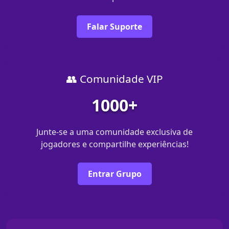
Falar Suporte
👥 Comunidade VIP
1000+
Junte-se a uma comunidade exclusiva de
jogadores e compartilhe experiências!
Entrar Grupo