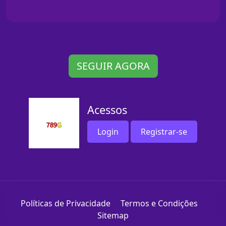
SEGUIR AGORA
Acessos
Login
Registrar-se
Políticas de Privacidade
Termos e Condições
Sitemap