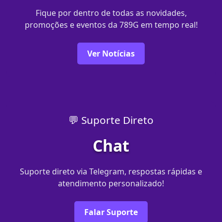
Fique por dentro de todas as novidades,
promoções e eventos da 789G em tempo real!
Ver Notícias
💬 Suporte Direto
Chat
Suporte direto via Telegram, respostas rápidas e
atendimento personalizado!
Falar Suporte