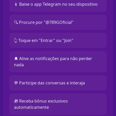
📱 Baixe o app Telegram no seu dispositivo
🔍 Procure por "@789GOficial"
👆 Toque em "Entrar" ou "Join"
🔔 Ative as notificações para não perder
nada
💬 Participe das conversas e interaja
🎁 Receba bônus exclusivos
automaticamente