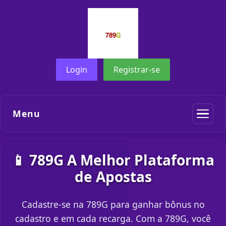
Login
Registrar-se
Menu
📱 789G A Melhor Plataforma
de Apostas
Cadastre-se na 789G para ganhar bônus no
cadastro e em cada recarga. Com a 789G, você