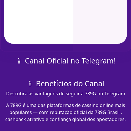
📱 Canal Oficial no Telegram!
📱 Benefícios do Canal
Descubra as vantagens de seguir a 789G no Telegram
A 789G é uma das plataformas de cassino online mais
populares — com reputação oficial da 789G Brasil ,
cashback atrativo e confiança global dos apostadores.