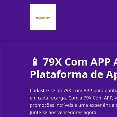
📱 79X Com APP 
Plataforma de A
Cadastre-se na 79X Com APP para ganha
em cada recarga. Com a 79X Com APP, v
promoções incríveis e uma experiência d
Junte-se aos vencedores agora!