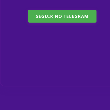
SEGUIR NO TELEGRAM