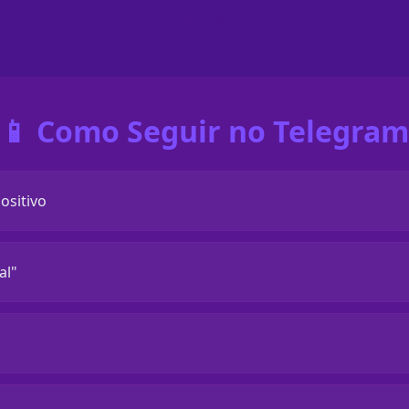
📱 Como Seguir no Telegram
ositivo
al"