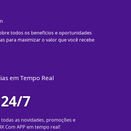
am
obre todos os benefícios e oportunidades
das para maximizar o valor que você recebe
cias em Tempo Real
24/7
e todas as novidades, promoções e
9X Com APP em tempo real!