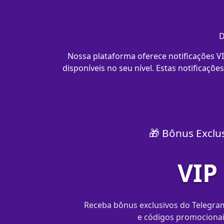
D
Nossa plataforma oferece notificações V
disponíveis no seu nível. Estas notificaç
🎁 Bônus Exclu
VIP
Receba bônus exclusivos do Telegra
e códigos promocionai