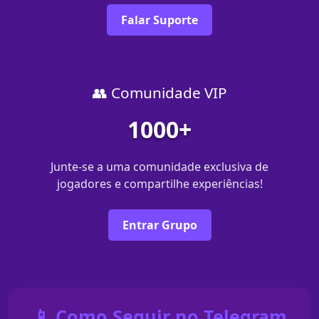
Falar Suporte
👥 Comunidade VIP
1000+
Junte-se a uma comunidade exclusiva de
jogadores e compartilhe experiências!
Entrar Grupo
📱 Como Seguir no Telegram