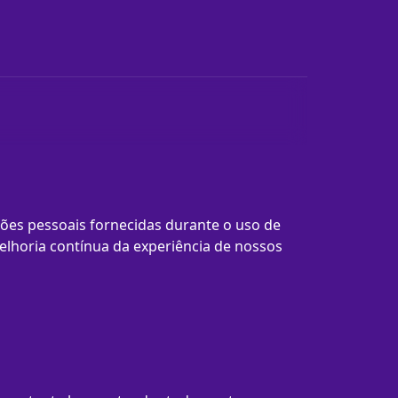
ões pessoais fornecidas durante o uso de
elhoria contínua da experiência de nossos