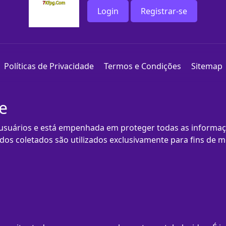
Login
Registrar-se
Políticas de Privacidade
Termos e Condições
Sitemap
de
s usuários e está empenhada em proteger todas as informaç
os coletados são utilizados exclusivamente para fins de m