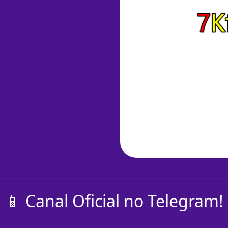
📱 Canal Oficial no Telegram!