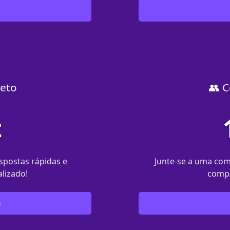
reto
👥 
t
espostas rápidas e
Junte-se a uma com
lizado!
compa
e