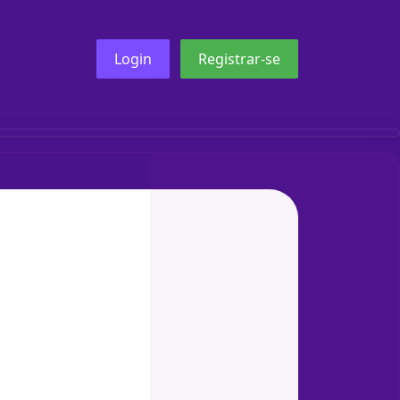
Login
Registrar-se