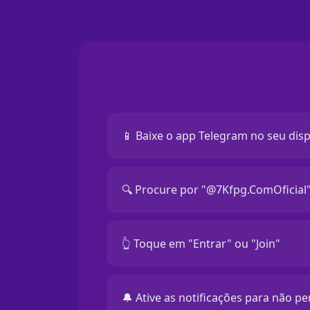
📱 Baixe o app Telegram no seu disp
🔍 Procure por "@7Kfpg.ComOficial
👆 Toque em "Entrar" ou "Join"
🔔 Ative as notificações para não p