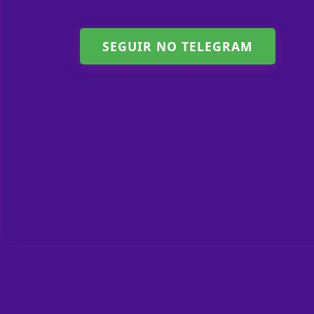
SEGUIR NO TELEGRAM