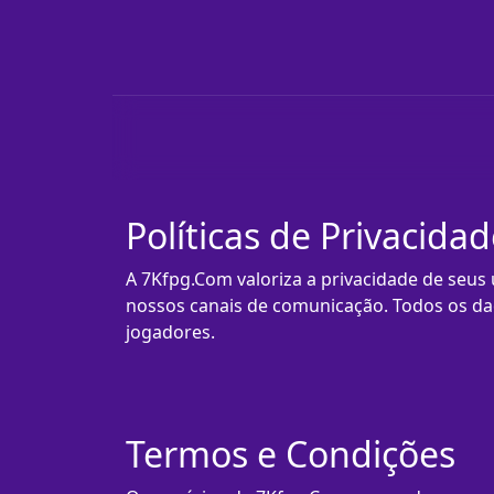
Políticas de Privacida
A 7Kfpg.Com valoriza a privacidade de seu
nossos canais de comunicação. Todos os dad
jogadores.
Termos e Condições