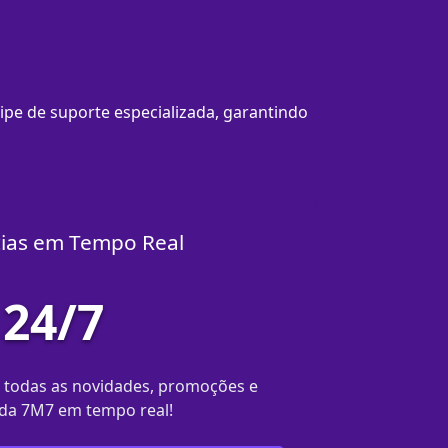
pe de suporte especializada, garantindo
cias em Tempo Real
24/7
e todas as novidades, promoções e
da 7M7 em tempo real!