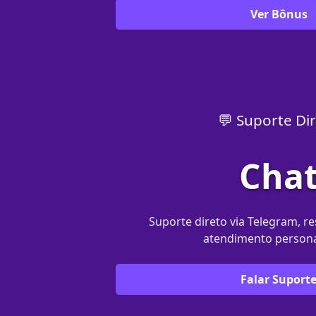
Ver Bônus
💬 Suporte Di
Cha
Suporte direto via Telegram, r
atendimento persona
Falar Suport