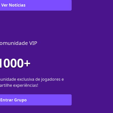
Ver Notícias
Comunidade VIP
1000+
unidade exclusiva de jogadores e
rtilhe experiências!
Entrar Grupo