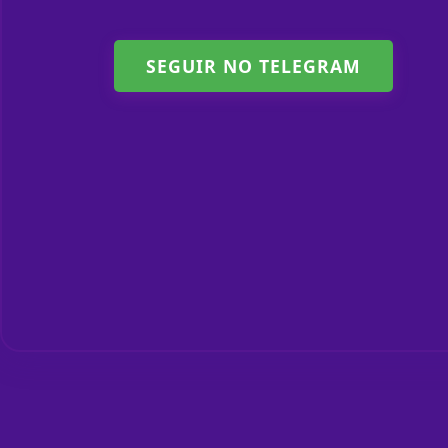
SEGUIR NO TELEGRAM