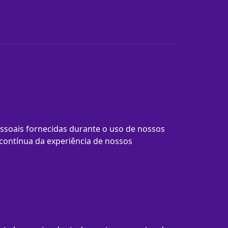
ssoais fornecidas durante o uso de nossos
 contínua da experiência de nossos