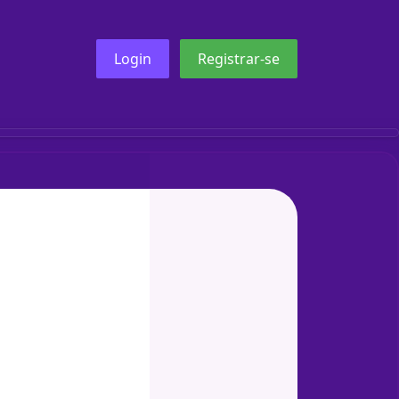
Login
Registrar-se