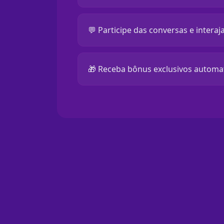
💬 Participe das conversas e interaj
🎁 Receba bônus exclusivos autom