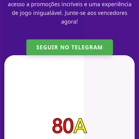
acesso a promoções incríveis e uma experiência
de jogo inigualável. Junte-se aos vencedores
agora!
SEGUIR NO TELEGRAM