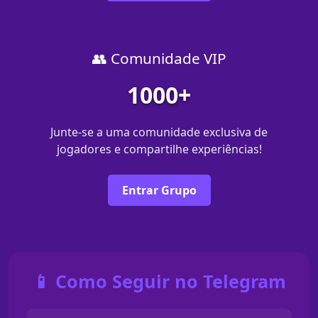
👥 Comunidade VIP
1000+
Junte-se a uma comunidade exclusiva de
jogadores e compartilhe experiências!
Entrar Grupo
📱 Como Seguir no Telegram