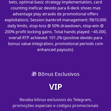
bets, optimal basic strategy implementation, card
counting ineficaz devido para 8-deck shoes mas
advantage play através de promotional offers
exploitation). Session bankroll management: R$10.000
daily limits, stop-loss @ 50% drawdown, stop-win @
200% profit locking gains. Total hands played: ~45.000,
overall RTP achieved: 101.2% (positive devido para
bonus value integration, promotional periods com
enhanced payouts).
🎁 Bônus Exclusivos
VIP
Receba bônus exclusivos do Telegram,
promoções especiais e códigos promocionais