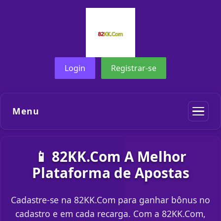
Login
Registrar-se
Menu
📱 82KK.Com A Melhor
Plataforma de Apostas
Cadastre-se na 82KK.Com para ganhar bônus no
cadastro e em cada recarga. Com a 82KK.Com,