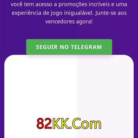
você tem acesso a promoções incríveis e uma
experiência de jogo inigualável. Junte-se aos
vencedores agora!
SEGUIR NO TELEGRAM