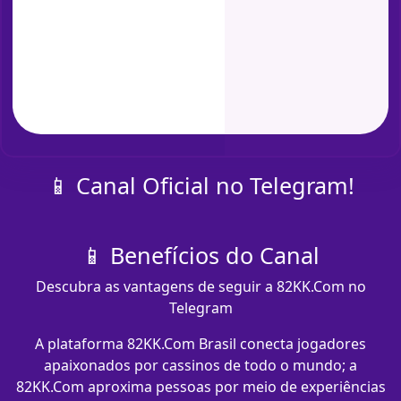
📱 Canal Oficial no Telegram!
📱 Benefícios do Canal
Descubra as vantagens de seguir a 82KK.Com no
Telegram
A plataforma 82KK.Com Brasil conecta jogadores
apaixonados por cassinos de todo o mundo; a
82KK.Com aproxima pessoas por meio de experiências