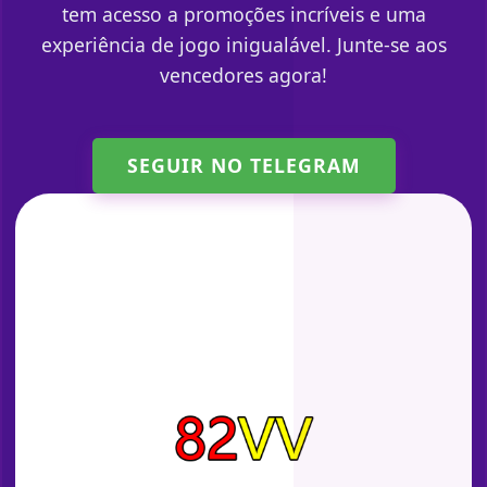
tem acesso a promoções incríveis e uma
experiência de jogo inigualável. Junte-se aos
vencedores agora!
SEGUIR NO TELEGRAM