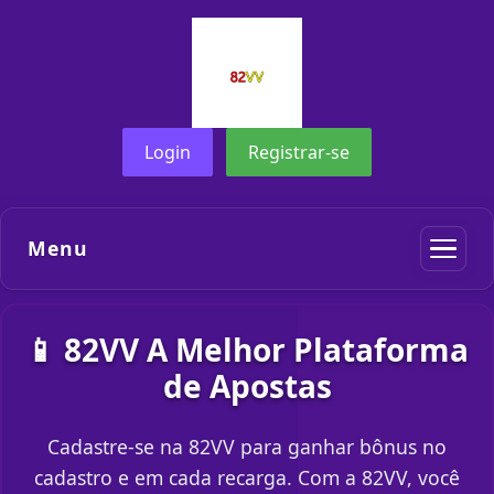
Login
Registrar-se
Menu
📱 82VV A Melhor Plataforma
de Apostas
Cadastre-se na 82VV para ganhar bônus no
cadastro e em cada recarga. Com a 82VV, você