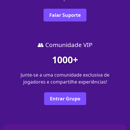
Falar Suporte
👥 Comunidade VIP
1000+
Junte-se a uma comunidade exclusiva de
jogadores e compartilhe experiências!
Entrar Grupo