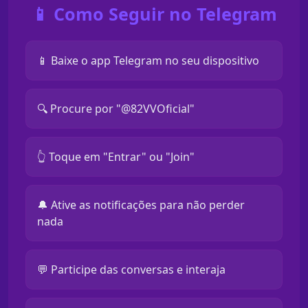
📱 Como Seguir no Telegram
📱 Baixe o app Telegram no seu dispositivo
🔍 Procure por "@82VVOficial"
👆 Toque em "Entrar" ou "Join"
🔔 Ative as notificações para não perder
nada
💬 Participe das conversas e interaja