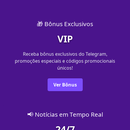
🎁 Bônus Exclusivos
VIP
Receba bônus exclusivos do Telegram,
promoções especiais e códigos promocionais
únicos!
Ver Bônus
📢 Notícias em Tempo Real
24/7