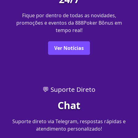
Fique por dentro de todas as novidades,
promoções e eventos da 888Poker Bônus em
tempo real!
Ver Notícias
💬 Suporte Direto
Chat
Suporte direto via Telegram, respostas rápidas e
atendimento personalizado!