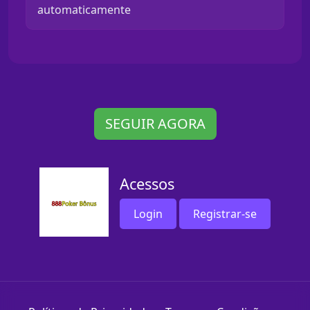
automaticamente
SEGUIR AGORA
Acessos
Login
Registrar-se