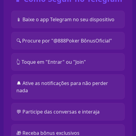
📱 Baixe o app Telegram no seu dispositivo
🔍 Procure por "@888Poker BônusOficial"
👆 Toque em "Entrar" ou "Join"
🔔 Ative as notificações para não perder
nada
💬 Participe das conversas e interaja
🎁 Receba bônus exclusivos