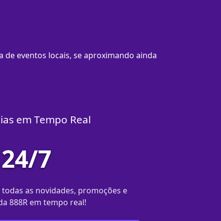
a de eventos locais, se aproximando ainda
cias em Tempo Real
24/7
e todas as novidades, promoções e
da 888R em tempo real!