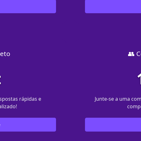
reto
👥 
t
espostas rápidas e
Junte-se a uma com
lizado!
compa
e