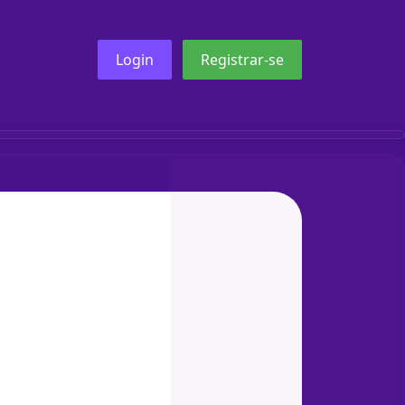
Login
Registrar-se