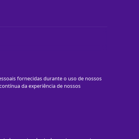
essoais fornecidas durante o uso de nossos
 contínua da experiência de nossos