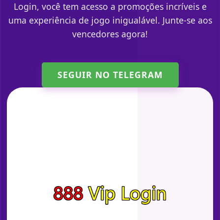
Login, você tem acesso a promoções incríveis e
uma experiência de jogo inigualável. Junte-se aos
vencedores agora!
SEGUIR NO TELEGRAM