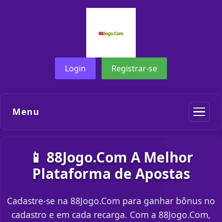
Login
Registrar-se
Menu
📱 88Jogo.Com A Melhor
Plataforma de Apostas
Cadastre-se na 88Jogo.Com para ganhar bônus no
cadastro e em cada recarga. Com a 88Jogo.Com,