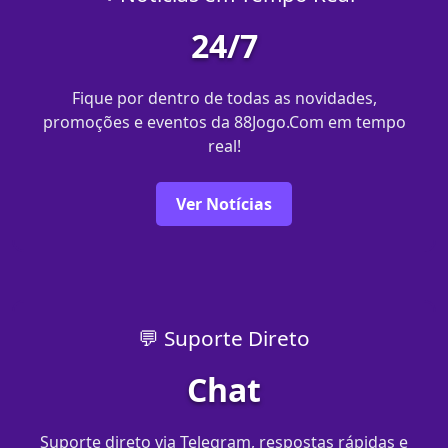
24/7
Fique por dentro de todas as novidades,
promoções e eventos da 88Jogo.Com em tempo
real!
Ver Notícias
💬 Suporte Direto
Chat
Suporte direto via Telegram, respostas rápidas e