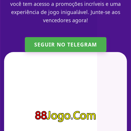
você tem acesso a promoções incríveis e uma
experiência de jogo inigualável. Junte-se aos
vencedores agora!
SEGUIR NO TELEGRAM