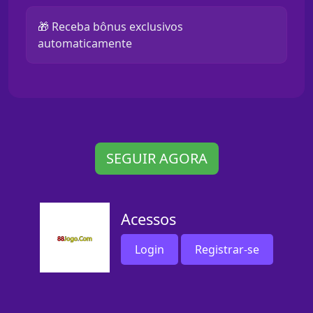
🎁 Receba bônus exclusivos
automaticamente
SEGUIR AGORA
Acessos
Login
Registrar-se