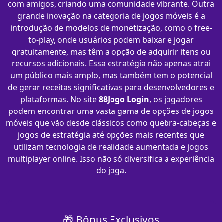
com amigos, criando uma comunidade vibrante. Outra
grande inovação na categoria de jogos móveis é a
introdução de modelos de monetização, como o free-
to-play, onde usuários podem baixar e jogar
gratuitamente, mas têm a opção de adquirir itens ou
recursos adicionais. Essa estratégia não apenas atrai
um público mais amplo, mas também tem o potencial
de gerar receitas significativas para desenvolvedores e
plataformas. No site
88Jogo Login
, os jogadores
podem encontrar uma vasta gama de opções de jogos
móveis que vão desde clássicos como quebra-cabeças e
jogos de estratégia até opções mais recentes que
utilizam tecnologia de realidade aumentada e jogos
multiplayer online. Isso não só diversifica a experiência
do joga.
🎁 Bônus Exclusivos