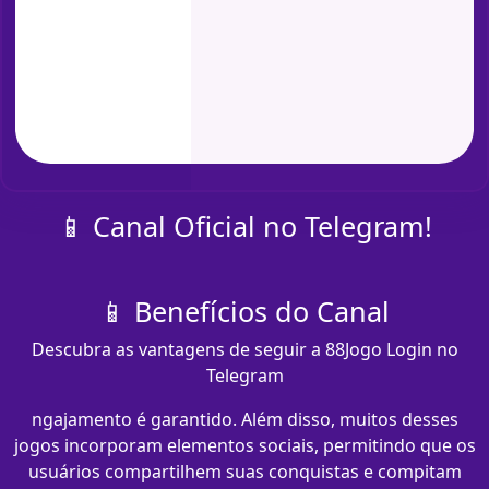
📱 Canal Oficial no Telegram!
📱 Benefícios do Canal
Descubra as vantagens de seguir a 88Jogo Login no
Telegram
ngajamento é garantido. Além disso, muitos desses
jogos incorporam elementos sociais, permitindo que os
usuários compartilhem suas conquistas e compitam