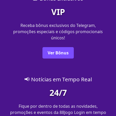
VIP
Receba bônus exclusivos do Telegram,
promoções especiais e códigos promocionais
únicos!
Ver Bônus
📢 Notícias em Tempo Real
24/7
Fique por dentro de todas as novidades,
promoções e eventos da 88Jogo Login em tempo