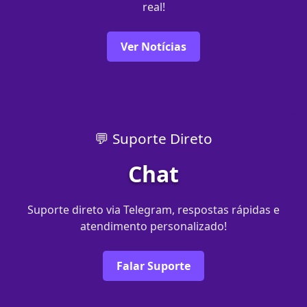
real!
Ver Notícias
💬 Suporte Direto
Chat
Suporte direto via Telegram, respostas rápidas e
atendimento personalizado!
Falar Suporte