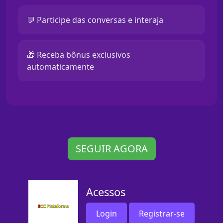
💬 Participe das conversas e interaja
🎁 Receba bônus exclusivos
automaticamente
SEGUIR AGORA
Acessos
Login
Registrar-se