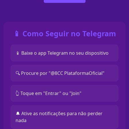
📱 Como Seguir no Telegram
📱 Baixe o app Telegram no seu dispositivo
🔍 Procure por "@8CC PlataformaOficial"
👆 Toque em "Entrar" ou "Join"
🔔 Ative as notificações para não perder
nada