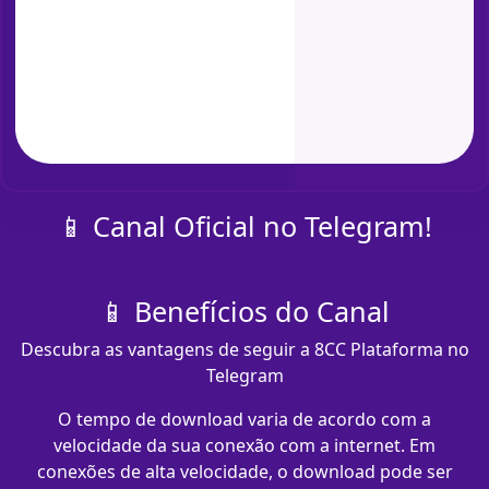
📱 Canal Oficial no Telegram!
📱 Benefícios do Canal
Descubra as vantagens de seguir a 8CC Plataforma no
Telegram
O tempo de download varia de acordo com a
velocidade da sua conexão com a internet. Em
conexões de alta velocidade, o download pode ser