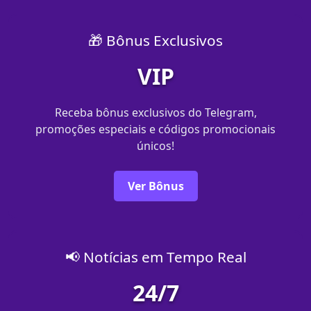
🎁 Bônus Exclusivos
VIP
Receba bônus exclusivos do Telegram,
promoções especiais e códigos promocionais
únicos!
Ver Bônus
📢 Notícias em Tempo Real
24/7