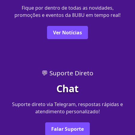
Fique por dentro de todas as novidades,
promoções e eventos da 8U8U em tempo real!
Ver Notícias
💬 Suporte Direto
Chat
Suporte direto via Telegram, respostas rápidas e
atendimento personalizado!
Falar Suporte