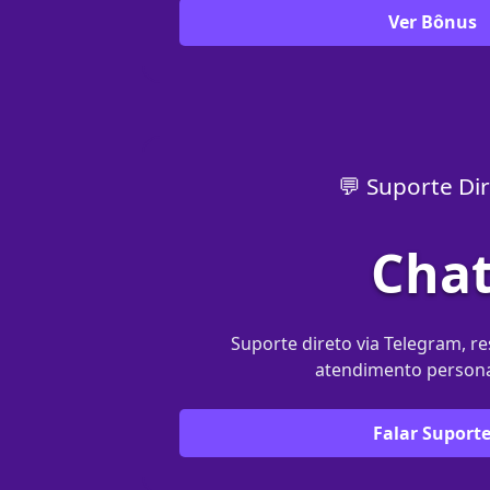
Ver Bônus
💬 Suporte Di
Cha
Suporte direto via Telegram, r
atendimento persona
Falar Suport