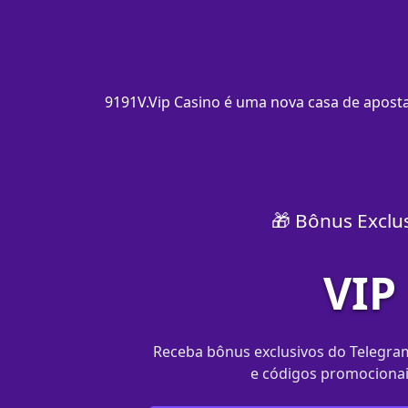
9191V.Vip Casino é uma nova casa de apost
🎁 Bônus Exclu
VIP
Receba bônus exclusivos do Telegra
e códigos promocionai