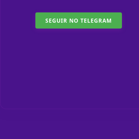
SEGUIR NO TELEGRAM