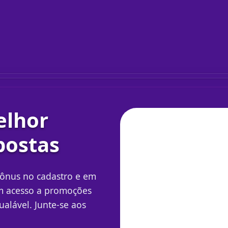
elhor
postas
bônus no cadastro e em
em acesso a promoções
ualável. Junte-se aos