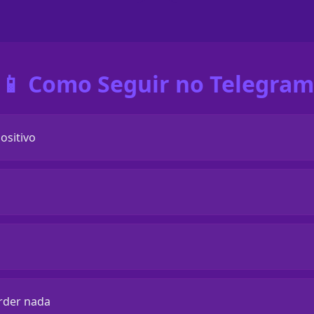
📱 Como Seguir no Telegram
ositivo
erder nada