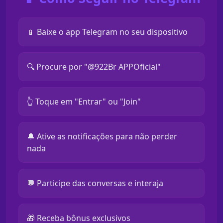
📱 Baixe o app Telegram no seu dispositivo
🔍 Procure por "@922Br APPOficial"
👆 Toque em "Entrar" ou "Join"
🔔 Ative as notificações para não perder
nada
💬 Participe das conversas e interaja
🎁 Receba bônus exclusivos