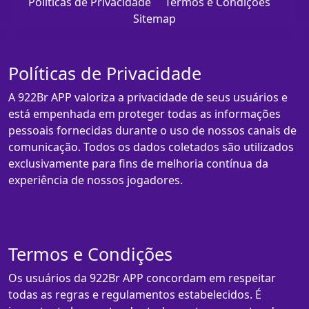
Políticas de Privacidade
Termos e Condições
Sitemap
Políticas de Privacidade
A 922Br APP valoriza a privacidade de seus usuários e
está empenhada em proteger todas as informações
pessoais fornecidas durante o uso de nossos canais de
comunicação. Todos os dados coletados são utilizados
exclusivamente para fins de melhoria contínua da
experiência de nossos jogadores.
Termos e Condições
Os usuários da 922Br APP concordam em respeitar
todas as regras e regulamentos estabelecidos. É