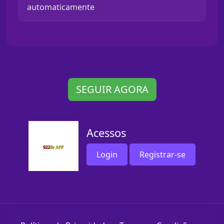
automaticamente
SEGUIR AGORA
Acessos
Login
Registrar-se