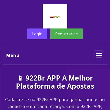
Login
Registrar-se
Menu
📱 922Br APP A Melhor
Plataforma de Apostas
Cadastre-se na 922Br APP para ganhar bônus no
cadastro e em cada recarga. Com a 922Br APP,