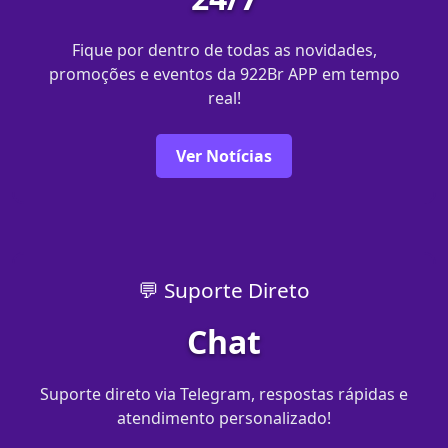
Fique por dentro de todas as novidades,
promoções e eventos da 922Br APP em tempo
real!
Ver Notícias
💬 Suporte Direto
Chat
Suporte direto via Telegram, respostas rápidas e
atendimento personalizado!