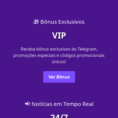
🎁 Bônus Exclusivos
VIP
Receba bônus exclusivos do Telegram,
promoções especiais e códigos promocionais
únicos!
Ver Bônus
📢 Notícias em Tempo Real
24/7