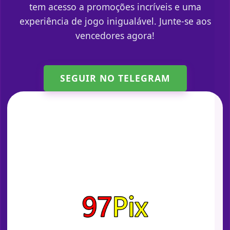
tem acesso a promoções incríveis e uma
experiência de jogo inigualável. Junte-se aos
vencedores agora!
SEGUIR NO TELEGRAM