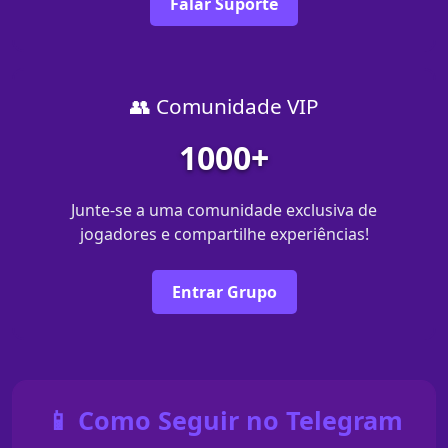
Falar Suporte
👥 Comunidade VIP
1000+
Junte-se a uma comunidade exclusiva de
jogadores e compartilhe experiências!
Entrar Grupo
📱 Como Seguir no Telegram