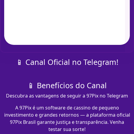
📱 Canal Oficial no Telegram!
📱 Benefícios do Canal
Descubra as vantagens de seguir a 97Pix no Telegram
A 97Pix é um software de cassino de pequeno
investimento e grandes retornos — a plataforma oficial
97Pix Brasil garante justiça e transparência. Venha
testar sua sorte!