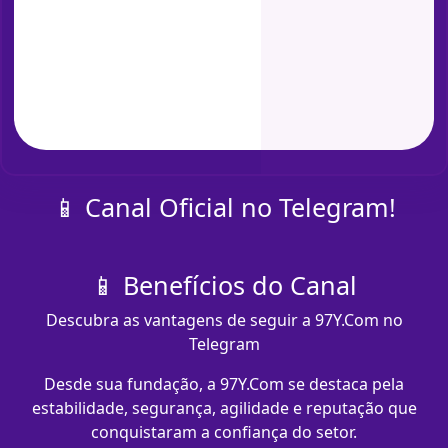
📱 Canal Oficial no Telegram!
📱 Benefícios do Canal
Descubra as vantagens de seguir a 97Y.Com no
Telegram
Desde sua fundação, a 97Y.Com se destaca pela
estabilidade, segurança, agilidade e reputação que
conquistaram a confiança do setor.