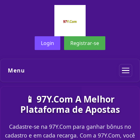
Login
Registrar-se
Menu
📱 97Y.Com A Melhor
Plataforma de Apostas
Cadastre-se na 97Y.Com para ganhar bônus no
cadastro e em cada recarga. Com a 97Y.Com, você