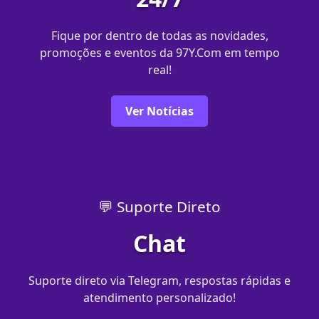
Fique por dentro de todas as novidades,
promoções e eventos da 97Y.Com em tempo
real!
Ver Notícias
💬 Suporte Direto
Chat
Suporte direto via Telegram, respostas rápidas e
atendimento personalizado!