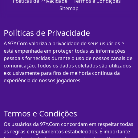
Políticas de Privacidade
Termos e Condições
Sitemap
Políticas de Privacidade
A 97Y.Com valoriza a privacidade de seus usuários e
está empenhada em proteger todas as informações
pessoais fornecidas durante o uso de nossos canais de
comunicação. Todos os dados coletados são utilizados
exclusivamente para fins de melhoria contínua da
experiência de nossos jogadores.
Termos e Condições
Os usuários da 97Y.Com concordam em respeitar todas
as regras e regulamentos estabelecidos. É importante