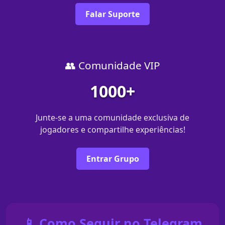
Falar Suporte
👥 Comunidade VIP
1000+
Junte-se a uma comunidade exclusiva de
jogadores e compartilhe experiências!
Entrar Grupo
📱 Como Seguir no Telegram